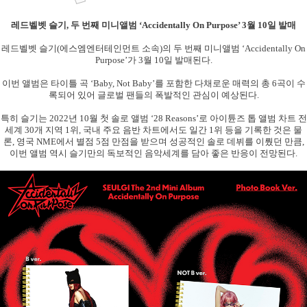
레드벨벳 슬기
,
두 번째 미니앨범
‘Accidentally On Purpose’ 3
월
10
일 발매
레드벨벳 슬기
(
에스엠엔터테인먼트 소속
)
의 두 번째 미니앨범
‘Accidentally On
Purpose’
가
3
월
10
일 발매된다
.
이번 앨범은 타이틀 곡
‘Baby, Not Baby’
를 포함한 다채로운 매력의 총
6
곡이 수
록되어 있어 글로벌 팬들의 폭발적인 관심이 예상된다
.
특히 슬기는
2022
년
10
월 첫 솔로 앨범
‘28 Reasons’
로 아이튠즈 톱 앨범 차트 전
세계
30
개 지역
1
위
,
국내 주요 음반 차트에서도 일간
1
위 등을 기록한 것은 물
론
,
영국
NME
에서 별점
5
점 만점을 받으며 성공적인 솔로 데뷔를 이뤘던 만큼
,
이번 앨범 역시 슬기만의 독보적인 음악세계를 담아 좋은 반응이 전망된다
.