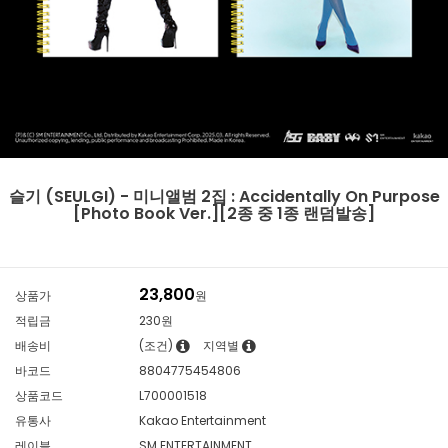
슬기 (SEULGI) - 미니앨범 2집 : Accidentally On Purpose
[Photo Book Ver.][2종 중 1종 랜덤발송]
23,800
상품가
원
적립금
230원
배송비
(조건)
지역별
바코드
8804775454806
상품코드
L700001518
유통사
Kakao Entertainment
레이블
SM ENTERTAINMENT