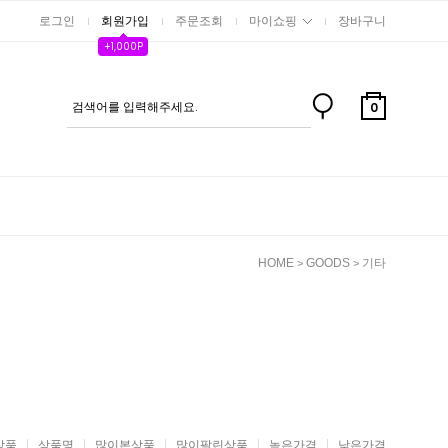
로그인
회원가입
주문조회
마이쇼핑
장바구니
+1,000P
0
HOME
GOODS
기타
>
>
상품
상품명
많이본상품
많이팔린상품
높은가격
낮은가격