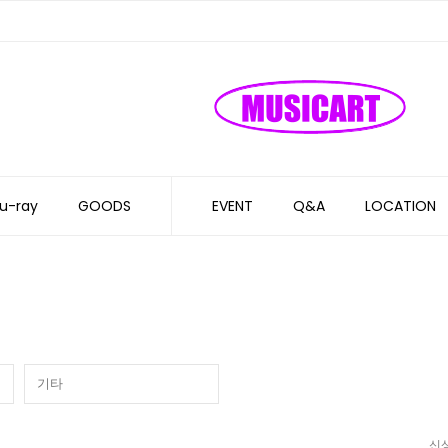
u-ray
GOODS
EVENT
Q&A
LOCATION
기타
신