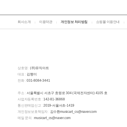
회사소개
이용약관
개인정보 처리방침
쇼핑몰 이용안내
상호명 :
(주)뮤직아트
대표 :
김행미
전화 :
031-8084-3441
주소 :
서울특별시 서초구 효령로 304 (국제전자센터) 4105 호
사업자등록번호 :
142-81-36868
통신판매업신고 :
2019-서울서초-1419
개인정보보호책임자 :
김수환musicart_cs@naver.com
메일 문의 :
musicart_cs@naver.com