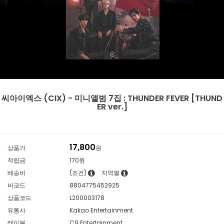
씨아이엑스 (CIX) - 미니앨범 7집 : THUNDER FEVER [THUND
ER ver.]
17,800
상품가
원
적립금
170원
배송비
(조건)
지역별
바코드
8804775452925
상품코드
L200003178
유통사
Kakao Entertainment
레이블
C9 Entertainment