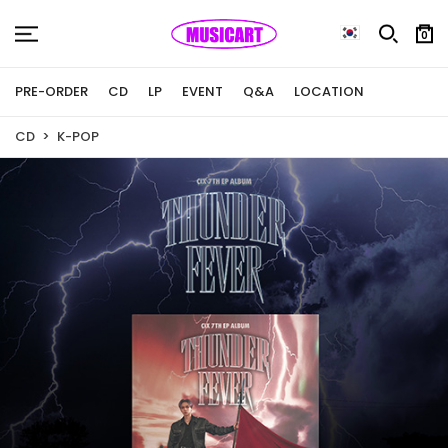
0
PRE-ORDER
CD
LP
EVENT
Q&A
LOCATION
CD
K-POP