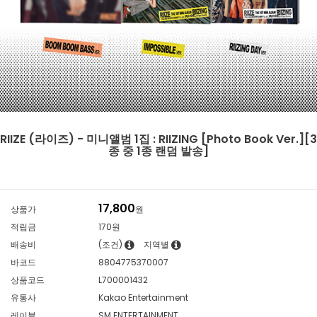
RIIZE (라이즈) - 미니앨범 1집 : RIIZING [Photo Book Ver.][3
종 중 1종 랜덤 발송]
17,800
상품가
원
적립금
170원
배송비
(조건)
지역별
바코드
8804775370007
상품코드
L700001432
유통사
Kakao Entertainment
레이블
SM ENTERTAINMENT