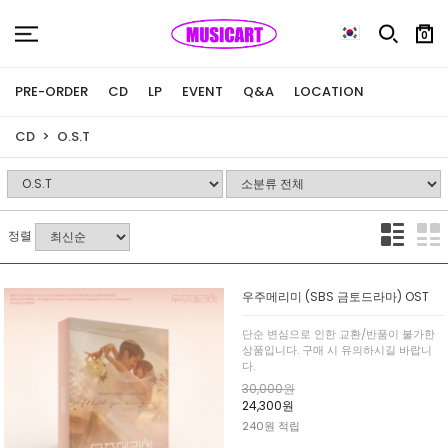
0
PRE-ORDER
CD
LP
EVENT
Q&A
LOCATION
CD
O.S.T
정렬
우주메리미 (SBS 금토드라마) OST
단순 변심으로 인한 교환/반품이 불가한
상품입니다. 구매 시 유의하시길 바랍니
다.
30,000원
24,300원
240원 적립