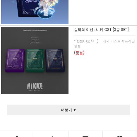
승리의 여신 : 니케 OST [3종 SET]
* 번들(3종 SET) 구매시 버스트덱 프레임
증정
(품절)
더보기 ▼