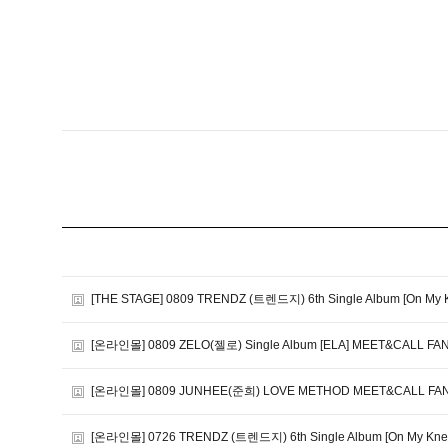
[THE STAGE] 0809 TRENDZ (트렌드지) 6th Single Album [On 
[온라인몰] 0809 ZELO(젤로) Single Album [ELA] MEET&CALL FA
[온라인몰] 0809 JUNHEE(준희) LOVE METHOD MEET&CALL FAN
[온라인몰] 0726 TRENDZ (트렌드지) 6th Single Album [On My Kn