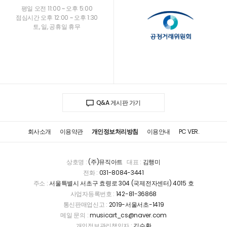
평일 오전 11:00 ~ 오후 5:00
점심시간 오후 12:00 ~ 오후 1:30
토, 일, 공휴일 휴무
Q&A 게시판 가기
회사소개
이용약관
개인정보처리방침
이용안내
PC VER.
상호명 :
(주)뮤직아트
대표 :
김행미
전화 :
031-8084-3441
주소 :
서울특별시 서초구 효령로 304 (국제전자센터) 4015 호
사업자등록번호 :
142-81-36868
통신판매업신고 :
2019-서울서초-1419
메일 문의 :
musicart_cs@naver.com
개인정보관리책임자 :
김수환