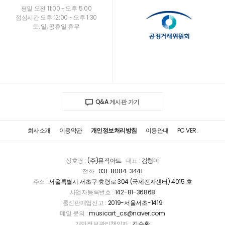
평일 오전 11:00 ~ 오후 5:00
점심시간 오후 12:00 ~ 오후 1:30
토, 일, 공휴일 휴무
Q&A 게시판 가기
회사소개
이용약관
개인정보처리방침
이용안내
PC VER.
상호명 :
(주)뮤직아트
대표 :
김행미
전화 :
031-8084-3441
주소 :
서울특별시 서초구 효령로 304 (국제전자센터) 4015 호
사업자등록번호 :
142-81-36868
통신판매업신고 :
2019-서울서초-1419
메일 문의 :
musicart_cs@naver.com
개인정보관리책임자 :
김수환