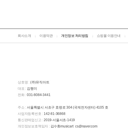
회사소개
이용약관
개인정보 처리방침
쇼핑몰 이용안내
상호명 :
(주)뮤직아트
대표 :
김행미
전화 :
031-8084-3441
주소 :
서울특별시 서초구 효령로 304 (국제전자센터) 4105 호
사업자등록번호 :
142-81-36868
통신판매업신고 :
2019-서울서초-1419
개인정보보호책임자 :
김수환musicart_cs@naver.com