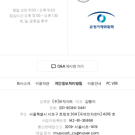
평일 오전 11:00 ~ 오후 5:00
점심시간 오후 12:00 ~ 오후 1:30
토, 일, 공휴일 휴무
Q&A 게시판 가기
회사소개
이용약관
개인정보처리방침
이용안내
PC VER.
상호명 :
(주)뮤직아트
대표 :
김행미
전화 :
031-8084-3441
주소 :
서울특별시 서초구 효령로 304 (국제전자센터) 4015 호
사업자등록번호 :
142-81-36868
통신판매업신고 :
2019-서울서초-1419
메일 문의 :
musicart_cs@naver.com