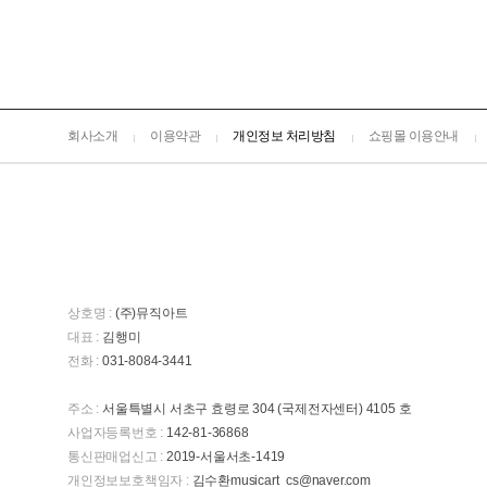
회사소개
이용약관
개인정보 처리방침
쇼핑몰 이용안내
상호명 :
(주)뮤직아트
대표 :
김행미
전화 :
031-8084-3441
주소 :
서울특별시 서초구 효령로 304 (국제전자센터) 4105 호
사업자등록번호 :
142-81-36868
통신판매업신고 :
2019-서울서초-1419
개인정보보호책임자 :
김수환musicart_cs@naver.com