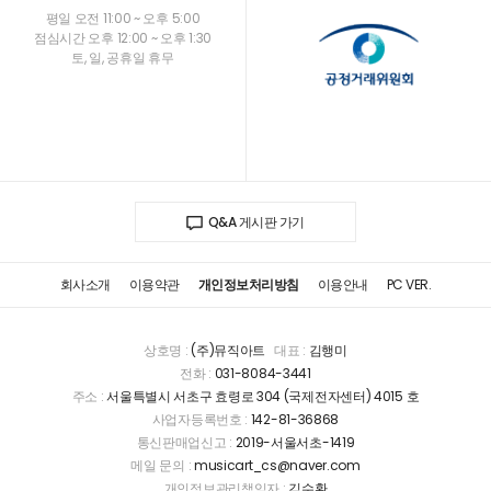
평일 오전 11:00 ~ 오후 5:00
점심시간 오후 12:00 ~ 오후 1:30
토, 일, 공휴일 휴무
Q&A 게시판 가기
회사소개
이용약관
개인정보처리방침
이용안내
PC VER.
상호명 :
(주)뮤직아트
대표 :
김행미
전화 :
031-8084-3441
주소 :
서울특별시 서초구 효령로 304 (국제전자센터) 4015 호
사업자등록번호 :
142-81-36868
통신판매업신고 :
2019-서울서초-1419
메일 문의 :
musicart_cs@naver.com
개인정보관리책임자 :
김수환