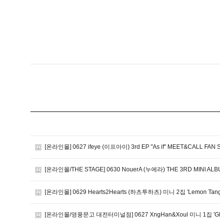
[온라인몰] 0627 ifeye (이프아이) 3rd EP "As if" MEET&CALL FAN 
[온라인몰/THE STAGE] 0630 NouerA (누에라) THE 3RD MINI ALBU
[온라인몰] 0629 Hearts2Hearts (하츠투하츠) 미니 2집 'Lemon
[온라인몰/영풍문고 대전터미널점] 0627 XngHan&Xoul 미니 1집 