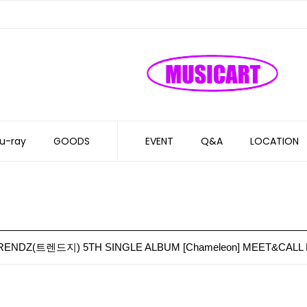
u-ray
GOODS
EVENT
Q&A
LOCATION
RENDZ(트렌드지) 5TH SINGLE ALBUM [Chameleon] MEET&CALL 