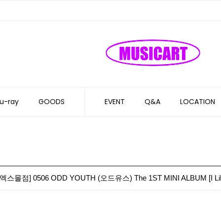
u-ray
GOODS
EVENT
Q&A
LOCATION
] 0506 ODD YOUTH (오드유스) The 1ST MINI ALBUM [I L