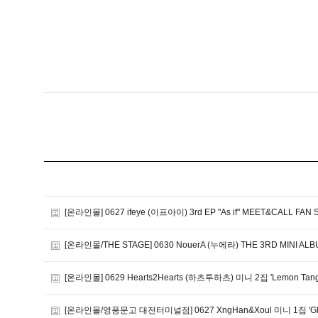
[온라인몰] 0627 ifeye (이프아이) 3rd EP "As if" MEET&CALL FAN 
[온라인몰/THE STAGE] 0630 NouerA (누에라) THE 3RD MINI ALBU
[온라인몰] 0629 Hearts2Hearts (하츠투하츠) 미니 2집 'Lemon
[온라인몰/영풍문고 대전터미널점] 0627 XngHan&Xoul 미니 1집 