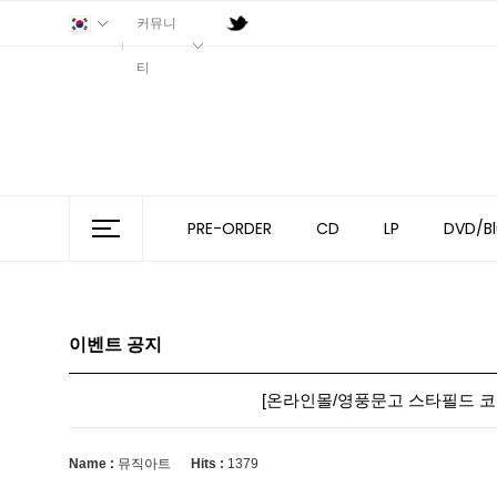
커뮤니
티
PRE-ORDER
CD
LP
DVD/Bl
이벤트 공지
[온라인몰/영풍문고 스타필드 코엑스몰점
Name :
뮤직아트
Hits :
1379