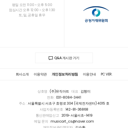
평일 오전 11:00 ~ 오후 5:00
점심시간 오후 12:00 ~ 오후 1:30
토, 일, 공휴일 휴무
Q&A 게시판 가기
회사소개
이용약관
개인정보처리방침
이용안내
PC VER.
상호명 :
(주)뮤직아트
대표 :
김행미
전화 :
031-8084-3441
주소 :
서울특별시 서초구 효령로 304 (국제전자센터) 4015 호
사업자등록번호 :
142-81-36868
통신판매업신고 :
2019-서울서초-1419
메일 문의 :
musicart_cs@naver.com
개인정보관리책임자 :
김수환