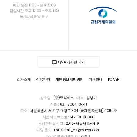
평일 오전 11:00 ~ 오후 5:00
점심시간 오후 12:00 ~ 오후 1:30
토, 일, 공휴일 휴무
Q&A 게시판 가기
회사소개
이용약관
개인정보처리방침
이용안내
PC VER.
상호명 :
(주)뮤직아트
대표 :
김행미
전화 :
031-8084-3441
주소 :
서울특별시 서초구 효령로 304 (국제전자센터) 4015 호
사업자등록번호 :
142-81-36868
통신판매업신고 :
2019-서울서초-1419
메일 문의 :
musicart_cs@naver.com
개인정보관리책임자 :
김수환