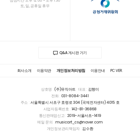
점심시간 오후 12:00 ~ 오후 1:30
토, 일, 공휴일 휴무
Q&A 게시판 가기
회사소개
이용약관
개인정보처리방침
이용안내
PC VER.
상호명 :
(주)뮤직아트
대표 :
김행미
전화 :
031-8084-3441
주소 :
서울특별시 서초구 효령로 304 (국제전자센터) 4015 호
사업자등록번호 :
142-81-36868
통신판매업신고 :
2019-서울서초-1419
메일 문의 :
musicart_cs@naver.com
개인정보관리책임자 :
김수환