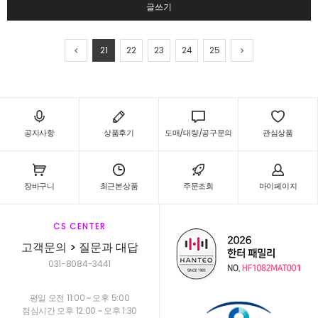
글쓰기
21
22
23
24
25
공지사항
상품후기
도매/대량/공구문의
관심상품
장바구니
최근본상품
주문조회
마이페이지
CS CENTER
고객문의 > 질문과 대답
031-8084-3441
평일 오전 11:00 ~ 오후 5:00
점심시간 오후 12:00 ~ 오후 1:30