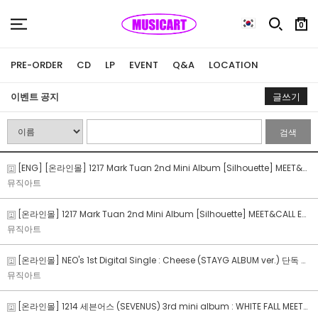
0
PRE-ORDER
CD
LP
EVENT
Q&A
LOCATION
이벤트 공지
글쓰기
검색
[ENG] [온라인몰] 1217 Mark Tuan 2nd Mini Album [Silhouette] MEET&CALL EVENT
뮤직아트
[온라인몰] 1217 Mark Tuan 2nd Mini Album [Silhouette] MEET&CALL EVENT
뮤직아트
[온라인몰] NEO's 1st Digital Single : Cheese (STAYG ALBUM ver.) 단독 판매 안내
뮤직아트
[온라인몰] 1214 세븐어스 (SEVENUS) 3rd mini album : WHITE FALL MEET&CALL FAN SIGN EVENT