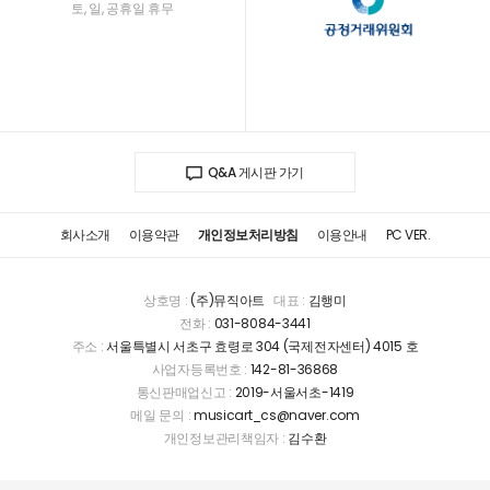
토, 일, 공휴일 휴무
Q&A 게시판 가기
회사소개
이용약관
개인정보처리방침
이용안내
PC VER.
상호명 :
(주)뮤직아트
대표 :
김행미
전화 :
031-8084-3441
주소 :
서울특별시 서초구 효령로 304 (국제전자센터) 4015 호
사업자등록번호 :
142-81-36868
통신판매업신고 :
2019-서울서초-1419
메일 문의 :
musicart_cs@naver.com
개인정보관리책임자 :
김수환