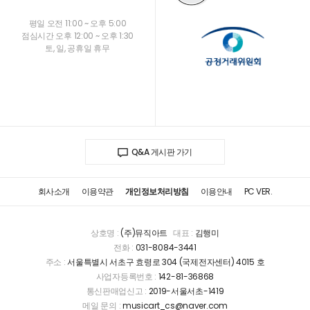
평일 오전 11:00 ~ 오후 5:00
점심시간 오후 12:00 ~ 오후 1:30
토, 일, 공휴일 휴무
Q&A 게시판 가기
회사소개
이용약관
개인정보처리방침
이용안내
PC VER.
상호명 :
(주)뮤직아트
대표 :
김행미
전화 :
031-8084-3441
주소 :
서울특별시 서초구 효령로 304 (국제전자센터) 4015 호
사업자등록번호 :
142-81-36868
통신판매업신고 :
2019-서울서초-1419
메일 문의 :
musicart_cs@naver.com