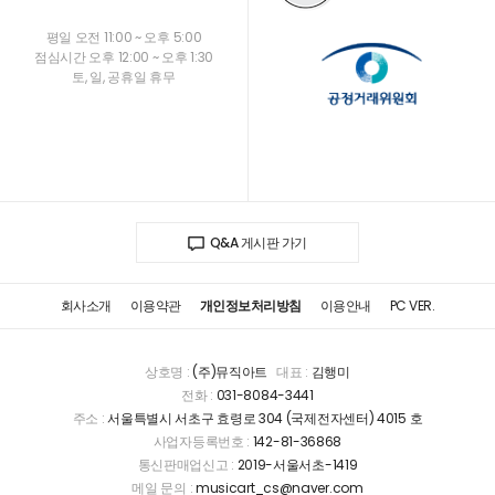
평일 오전 11:00 ~ 오후 5:00
점심시간 오후 12:00 ~ 오후 1:30
토, 일, 공휴일 휴무
Q&A 게시판 가기
회사소개
이용약관
개인정보처리방침
이용안내
PC VER.
상호명 :
(주)뮤직아트
대표 :
김행미
전화 :
031-8084-3441
주소 :
서울특별시 서초구 효령로 304 (국제전자센터) 4015 호
사업자등록번호 :
142-81-36868
통신판매업신고 :
2019-서울서초-1419
메일 문의 :
musicart_cs@naver.com