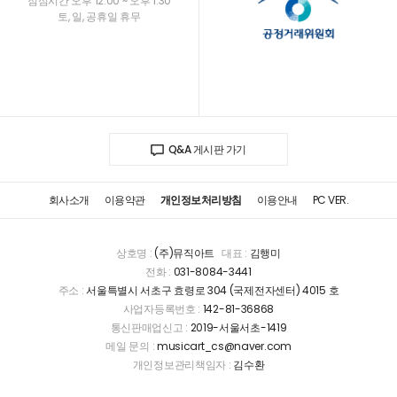
점심시간 오후 12:00 ~ 오후 1:30
토, 일, 공휴일 휴무
Q&A 게시판 가기
회사소개
이용약관
개인정보처리방침
이용안내
PC VER.
상호명 :
(주)뮤직아트
대표 :
김행미
전화 :
031-8084-3441
주소 :
서울특별시 서초구 효령로 304 (국제전자센터) 4015 호
사업자등록번호 :
142-81-36868
통신판매업신고 :
2019-서울서초-1419
메일 문의 :
musicart_cs@naver.com
개인정보관리책임자 :
김수환