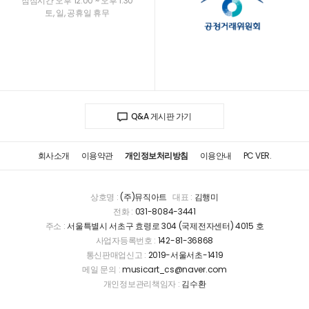
점심시간 오후 12:00 ~ 오후 1:30
토, 일, 공휴일 휴무
Q&A 게시판 가기
회사소개
이용약관
개인정보처리방침
이용안내
PC VER.
상호명 :
(주)뮤직아트
대표 :
김행미
전화 :
031-8084-3441
주소 :
서울특별시 서초구 효령로 304 (국제전자센터) 4015 호
사업자등록번호 :
142-81-36868
통신판매업신고 :
2019-서울서초-1419
메일 문의 :
musicart_cs@naver.com
개인정보관리책임자 :
김수환