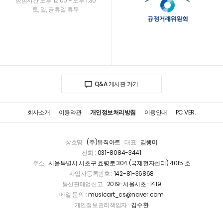
점심시간 오후 12:00 ~ 오후 1:30
토, 일, 공휴일 휴무
Q&A 게시판 가기
회사소개
이용약관
개인정보처리방침
이용안내
PC VER.
상호명 :
(주)뮤직아트
대표 :
김행미
전화 :
031-8084-3441
주소 :
서울특별시 서초구 효령로 304 (국제전자센터) 4015 호
사업자등록번호 :
142-81-36868
통신판매업신고 :
2019-서울서초-1419
메일 문의 :
musicart_cs@naver.com
개인정보관리책임자 :
김수환