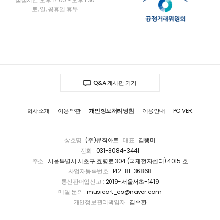
점심시간 오후 12:00 ~ 오후 1:30
토, 일, 공휴일 휴무
Q&A 게시판 가기
회사소개
이용약관
개인정보처리방침
이용안내
PC VER.
상호명 :
(주)뮤직아트
대표 :
김행미
전화 :
031-8084-3441
주소 :
서울특별시 서초구 효령로 304 (국제전자센터) 4015 호
사업자등록번호 :
142-81-36868
통신판매업신고 :
2019-서울서초-1419
메일 문의 :
musicart_cs@naver.com
개인정보관리책임자 :
김수환