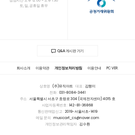
점심시간 오후 12:00 ~ 오후 1:30
토, 일, 공휴일 휴무
Q&A 게시판 가기
회사소개
이용약관
개인정보처리방침
이용안내
PC VER.
상호명 :
(주)뮤직아트
대표 :
김행미
전화 :
031-8084-3441
주소 :
서울특별시 서초구 효령로 304 (국제전자센터) 4015 호
사업자등록번호 :
142-81-36868
통신판매업신고 :
2019-서울서초-1419
메일 문의 :
musicart_cs@naver.com
개인정보관리책임자 :
김수환