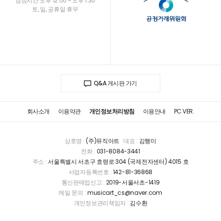
점심시간 오후 12:00 ~ 오후 1:30
토, 일, 공휴일 휴무
Q&A 게시판 가기
회사소개
이용약관
개인정보처리방침
이용안내
PC VER.
상호명 :
(주)뮤직아트
대표 :
김행미
전화 :
031-8084-3441
주소 :
서울특별시 서초구 효령로 304 (국제전자센터) 4015 호
사업자등록번호 :
142-81-36868
통신판매업신고 :
2019-서울서초-1419
메일 문의 :
musicart_cs@naver.com
개인정보관리책임자 :
김수환