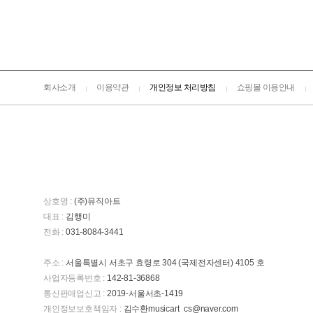
회사소개
이용약관
개인정보 처리방침
쇼핑몰 이용안내
상호명 :
(주)뮤직아트
대표 :
김행미
전화 :
031-8084-3441
주소 :
서울특별시 서초구 효령로 304 (국제전자센터) 4105 호
사업자등록번호 :
142-81-36868
통신판매업신고 :
2019-서울서초-1419
개인정보보호책임자 :
김수환musicart_cs@naver.com