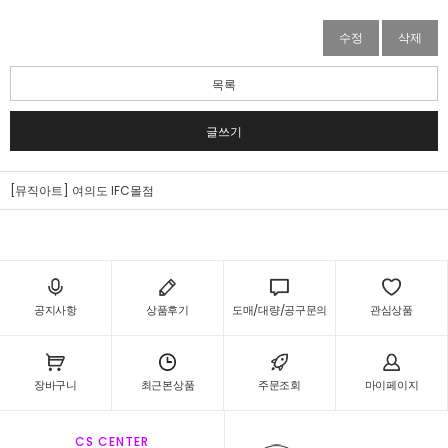
수정
삭제
목록
글쓰기
[뮤직아트] 여의도 IFC몰점
공지사항
상품후기
도매/대량/공구문의
관심상품
장바구니
최근본상품
주문조회
마이페이지
CS CENTER