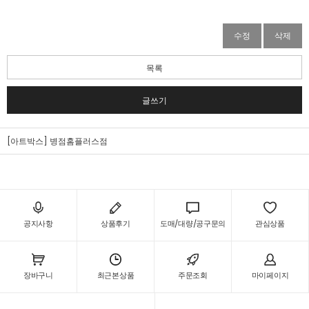
수정
삭제
목록
글쓰기
[아트박스] 병점홈플러스점
공지사항
상품후기
도매/대량/공구문의
관심상품
장바구니
최근본상품
주문조회
마이페이지