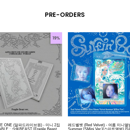
PRE-ORDERS
19%
IVE ONE (알파드라이브원) - 미니 2집
레드벨벳 (Red Velvet) - 여름 미니앨범 
BLE : 少年BEAST [Fragile Beast
Summer [SMini Ver.](스마트앨범) [