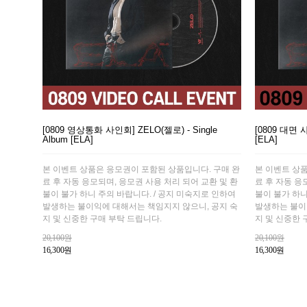
[0809 영상통화 사인회] ZELO(젤로) - Single
[0809 대면 사
Album [ELA]
[ELA]
본 이벤트 상품은 응모권이 포함된 상품입니다. 구매 완
본 이벤트 상
료 후 자동 응모되며, 응모권 사용 처리 되어 교환 및 환
료 후 자동 응
불이 불가 하니 주의 바랍니다. / 공지 미숙지로 인하여
불이 불가 하니
발생하는 불이익에 대해서는 책임지지 않으니, 공지 숙
발생하는 불이
지 및 신중한 구매 부탁 드립니다.
지 및 신중한 
20,100원
20,100원
16,300원
16,300원