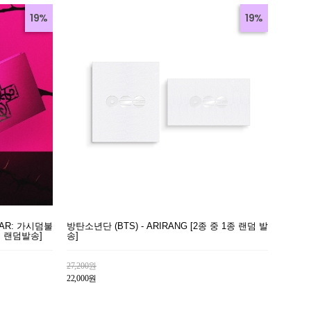
19%
19%
EAR: 가시덤불
방탄소년단 (BTS) - ARIRANG [2종 중 1종 랜덤 발
종 랜덤발송]
송]
27,200원
22,000원