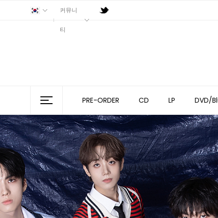
커뮤니
티
PRE-ORDER
CD
LP
DVD/Bl