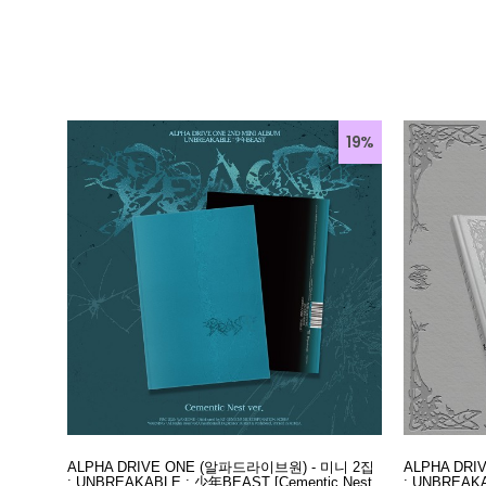
19%
ALPHA DRIVE ONE (알파드라이브원) - 미니 2집
ALPHA DR
: UNBREAKABLE : 少年BEAST [Cementic Nest
: UNBREAKA