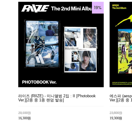
19%
라이즈 (RIIZE) - 미니앨범 2집 : II [Photobook
에스파 (aesp
Ver.][2종 중 1종 랜덤 발송]
Ver.][2종 
20,100원
23,800원
16,300원
19,300원