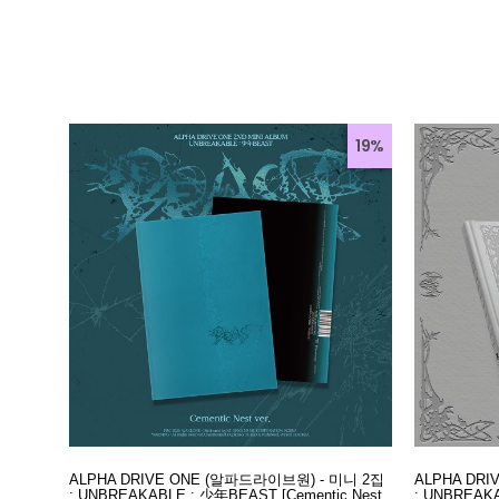
19%
ALPHA DRIVE ONE (알파드라이브원) - 미니 2집
ALPHA DR
: UNBREAKABLE : 少年BEAST [Cementic Nest
: UNBREAKA