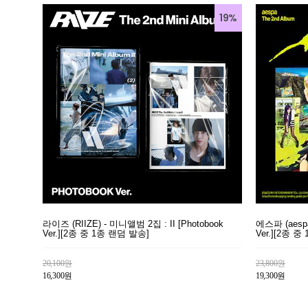
19%
라이즈 (RIIZE) - 미니앨범 2집 : II [Photobook
에스파 (aesp
Ver.][2종 중 1종 랜덤 발송]
Ver.][2종 
20,100원
23,800원
16,300원
19,300원