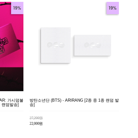
19%
19%
EAR: 가시덤불
방탄소년단 (BTS) - ARIRANG [2종 중 1종 랜덤 발
종 랜덤발송]
송]
27,200원
22,000원