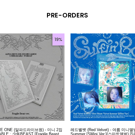
PRE-ORDERS
19%
IVE ONE (알파드라이브원) - 미니 2집
레드벨벳 (Red Velvet) - 여름 미니앨범 
BLE : 少年BEAST [Fragile Beast
Summer [SMini Ver.](스마트앨범) [