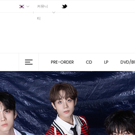
커뮤니
티
PRE-ORDER
CD
LP
DVD/Bl