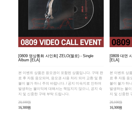
[0809 영상통화 사인회] ZELO(젤로) - Single
[0809 대면 사
Album [ELA]
[ELA]
본 이벤트 상품은 응모권이 포함된 상품입니다. 구매 완
본 이벤트 상
료 후 자동 응모되며, 응모권 사용 처리 되어 교환 및 환
료 후 자동 응
불이 불가 하니 주의 바랍니다. / 공지 미숙지로 인하여
불이 불가 하니
발생하는 불이익에 대해서는 책임지지 않으니, 공지 숙
발생하는 불이
지 및 신중한 구매 부탁 드립니다.
지 및 신중한 
20,100원
20,100원
16,300원
16,300원