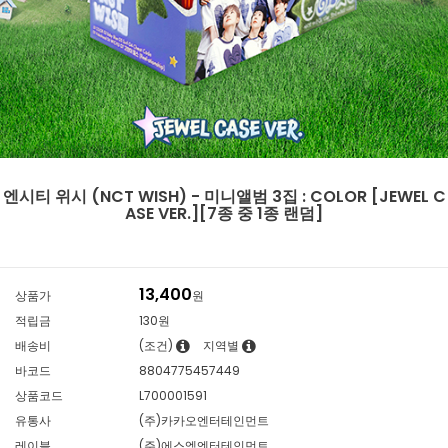
엔시티 위시 (NCT WISH) - 미니앨범 3집 : COLOR [JEWEL C
ASE VER.][7종 중 1종 랜덤]
13,400
상품가
원
적립금
130원
배송비
(조건)
지역별
바코드
8804775457449
상품코드
L700001591
유통사
(주)카카오엔터테인먼트
레이블
(주)에스엠엔터테인먼트