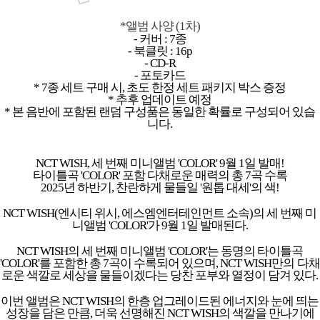
*앨범 사양 (1차)
- 커버 : 7종
- 북클릿 : 16p
- CD-R
- 포토카드
* 7종 세트 구매 시, 초도 한정 세트 패키지 박스 증정
* 추후 업데이트 예정
* 본 음반에 포함된 랜덤 구성품은 동일한 확률로 구성되어 있습
니다.
NCT WISH, 세 번째 미니앨범 'COLOR' 9월 1일 발매!
타이틀곡 'COLOR' 포함 다채로운 매력의 총 7곡 수록
2025년 하반기, 찬란하게 물들일 '원톱 대세'의 색!
NCT WISH(엔시티 위시, 에스엠엔터테인먼트 소속)의 세 번째 미
니앨범 'COLOR'가 9월 1일 발매된다.
NCT WISH의 세 번째 미니앨범 'COLOR'는 동명의 타이틀곡
'COLOR'를 포함한 총 7곡이 수록되어 있으며, NCT WISH만의 다채
로운 색깔로 세상을 물들이겠다는 당찬 포부와 열정이 담겨 있다.
이번 앨범은 NCT WISH의 한층 업그레이드된 에너지와 눈에 띄는
성장을 담은 만큼, 더욱 선명해진 NCT WISH의 색깔을 만나기에