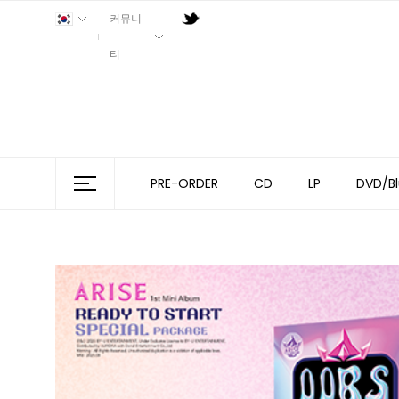
커뮤니
티
PRE-ORDER
CD
LP
DVD/Bl