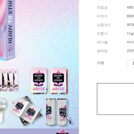
적립금
49
바코드
880
상품코드
AF0
유통사
다날
레이블
바이
발매일
202
수량