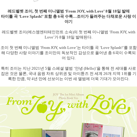
레드벨벳 조이
,
첫 번째 미니앨범 ‘
From JOY, with Love
’
8
월
18
일 발매
타이틀 곡 ‘
Love Splash!
’ 포함 총
6
곡 수록…조이가 들려주는 다채로운 사랑 이
야기
레드벨벳 조이
(
에스엠엔터테인먼트 소속
)
의 첫 번째 미니앨범 ‘
From JOY, with
Love
’가
8
월
18
일 발매된다
.
조이 첫 번째 미니앨범 ‘
From JOY, with Love
’는 타이틀 곡 ‘
Love Splash!
’를 포함
해 다양한 사랑 이야기를 조이만의 독보적인 감성으로 풀어낸 총
6
곡이 수록되
어 있다
.
특히 조이는 지난
2021
년
5
월 스페셜 앨범 ‘안녕
(Hello)
’을 통해 전 세대를 사로
잡은 것은 물론
,
국내 음원 차트 상위권 및 아이튠즈 전 세계
26
개 지역
1
위를 기
록한 만큼
,
약
4
년 만에 선보이는 이번 새 앨범에 더욱 기대가 모아진다
.