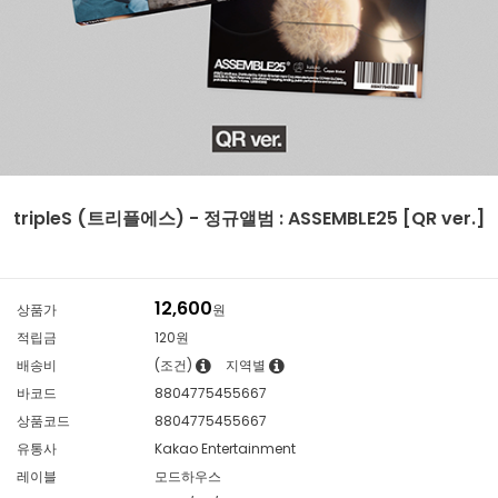
tripleS (트리플에스) - 정규앨범 : ASSEMBLE25 [QR ver.]
12,600
상품가
원
적립금
120원
배송비
(조건)
지역별
바코드
8804775455667
상품코드
8804775455667
유통사
Kakao Entertainment
레이블
모드하우스