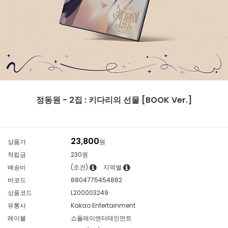
정동원 - 2집 : 키다리의 선물 [BOOK Ver.]
23,800
상품가
원
적립금
230원
배송비
(조건)
지역별
바코드
8804775454882
상품코드
L200003249
유통사
Kakao Entertainment
레이블
쇼플레이엔터테인먼트