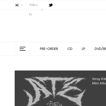
커뮤니
티
PRE-ORDER
CD
LP
DVD/Bl