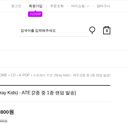
로그인
회원가입
주문조회
마이쇼핑
장바구니
+1,000P
0
OME
CD
K-POP
>
>
> 스트레이 키즈 (Stray Kids) - ATE [2종 중 1종 랜덤 발송]
y Kids) - ATE [2종 중 1종 랜덤 발송]
,800
원
000원