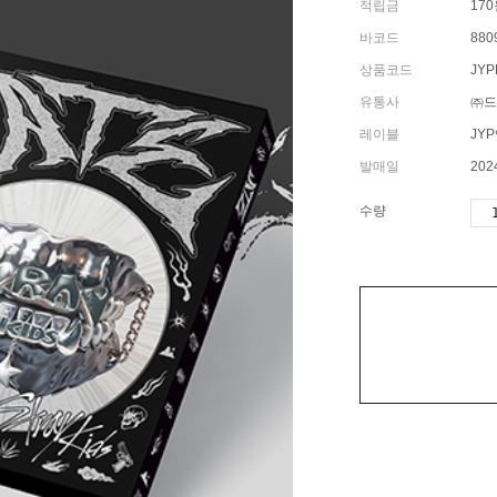
적립금
17
바코드
880
상품코드
JYP
유통사
㈜드
레이블
JY
발매일
202
수량