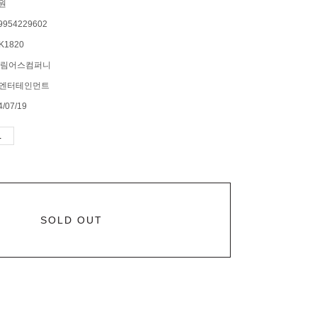
0원
9954229602
K1820
림어스컴퍼니
P엔터테인먼트
4/07/19
SOLD OUT