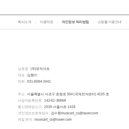
회사소개
이용약관
개인정보 처리방침
쇼핑몰 이용안내
상호명 :
(주)뮤직아트
대표 :
김행미
전화 :
031-8084-3441
주소 :
서울특별시 서초구 효령로 304 (국제전자센터) 4105 호
사업자등록번호 :
142-81-36868
통신판매업신고 :
2019-서울서초-1419
개인정보보호책임자 :
김수환musicart_cs@naver.com
메일 문의 :
musicart_cs@naver.com