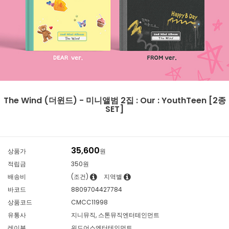
The Wind (더윈드) - 미니앨범 2집 : Our : YouthTeen [2종
SET]
35,600
상품가
원
적립금
350원
배송비
(조건)
지역별
바코드
8809704427784
상품코드
CMCC11998
유통사
지니뮤직, 스톤뮤직엔터테인먼트
레이블
위드어스엔터테인먼트