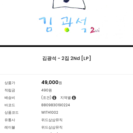
김광석 - 2집 2Nd [LP]
49,000
상품가
원
적립금
490원
배송비
(조건)
지역별
바코드
8809830190224
상품코드
WITH1002
유통사
위드삼삼뮤직
레이블
위드삼삼뮤직