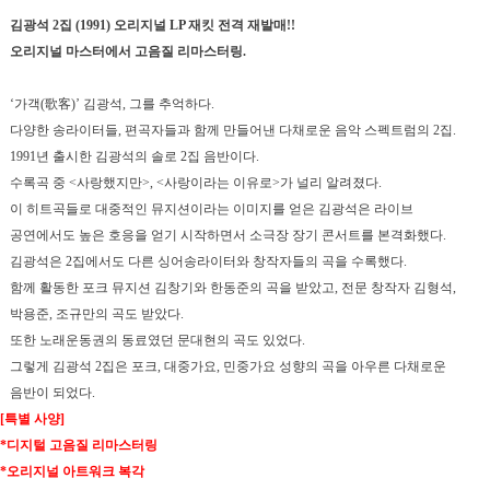
김광석
2
집
(1991)
오리지널
LP
재킷 전격 재발매
!!
오리지널 마스터에서 고음질 리마스터링
.
‘가객
(
歌客
)
’ 김광석
,
그를 추억하다
.
다양한 송라이터들
,
편곡자들과 함께 만들어낸 다채로운 음악 스펙트럼의
2
집
.
1991
년 출시한 김광석의 솔로
2
집 음반이다
.
수록곡 중
<
사랑했지만
>, <
사랑이라는 이유로
>
가 널리 알려졌다
.
이 히트곡들로 대중적인 뮤지션이라는 이미지를 얻은 김광석은 라이브
공연에서도 높은 호응을 얻기 시작하면서 소극장 장기 콘서트를 본격화했다
.
김광석은
2
집에서도 다른 싱어송라이터와 창작자들의 곡을 수록했다
.
함께 활동한 포크 뮤지션 김창기와 한동준의 곡을 받았고
,
전문 창작자 김형석
,
박용준
,
조규만의 곡도 받았다
.
또한 노래운동권의 동료였던 문대현의 곡도 있었다
.
그렇게 김광석
2
집은 포크
,
대중가요
,
민중가요 성향의 곡을 아우른 다채로운
음반이 되었다
.
[
특별 사양
]
*
디지털 고음질 리마스터링
*
오리지널 아트워크 복각