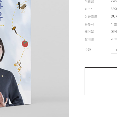
적립금
29
바코드
880
상품코드
DUK
유통사
드림
레이블
에이
발매일
202
수량