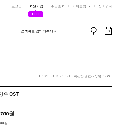
로그인
회원가입
주문조회
마이쇼핑
장바구니
+1,000P
0
HOME
CD
O.S.T
>
>
> 이상한 변호사 우영우 OST
영우 OST
,700
원
700원