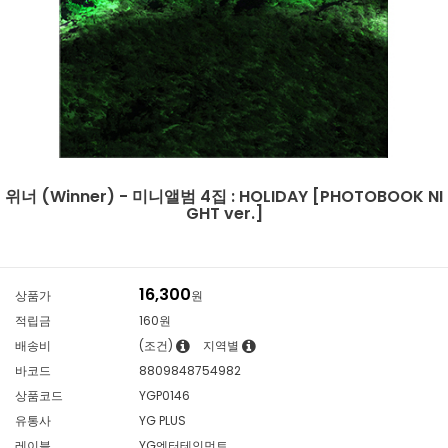
위너 (Winner) - 미니앨범 4집 : HOLIDAY [PHOTOBOOK NI
GHT ver.]
16,300
상품가
원
적립금
160원
배송비
(조건)
지역별
바코드
8809848754982
상품코드
YGP0146
유통사
YG PLUS
레이블
YG엔터테인먼트