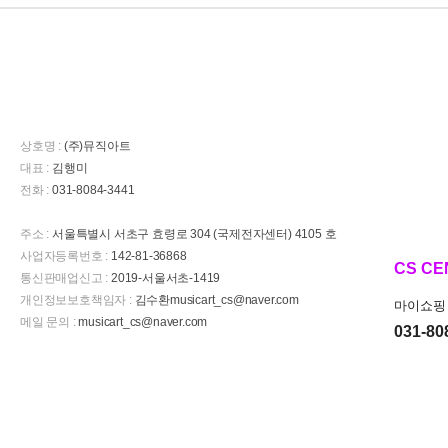
상호명 :
(주)뮤직아트
대표 :
김행미
전화 :
031-8084-3441
주소 :
서울특별시 서초구 효령로 304 (국제전자센터) 4105 호
사업자등록번호 :
142-81-36868
CS CE
통신판매업신고 :
2019-서울서초-1419
개인정보보호책임자 :
김수환musicart_cs@naver.com
마이쇼핑 
메일 문의 :
musicart_cs@naver.com
031-80