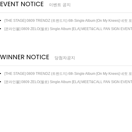
EVENT NOTICE
이벤트 공지
[THE STAGE] 0809 TRENDZ (트렌드지) 6th Single Album [On My Knees] 네컷
트
[온라인몰] 0809 ZELO(젤로) Single Album [ELA] MEET&CALL FAN SIGN EVEN
WINNER NOTICE
당첨자공지
[THE STAGE] 0809 TRENDZ (트렌드지) 6th Single Album [On My Knees]
지
[온라인몰] 0809 ZELO(젤로) Single Album [ELA] MEET&CALL FAN SIGN EV