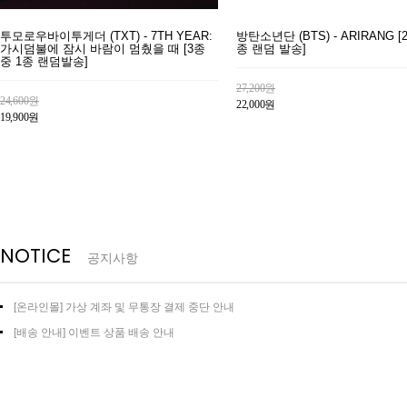
투모로우바이투게더 (TXT) - 7TH YEAR:
방탄소년단 (BTS) - ARIRANG [
가시덤불에 잠시 바람이 멈췄을 때 [3종
종 랜덤 발송]
중 1종 랜덤발송]
27,200원
24,600원
22,000원
19,900원
NOTICE
공지사항
[온라인몰] 가상 계좌 및 무통장 결제 중단 안내
[배송 안내] 이벤트 상품 배송 안내