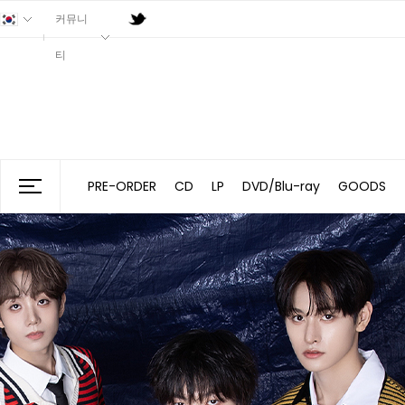
커뮤니
티
PRE-ORDER
CD
LP
DVD/Blu-ray
GOODS