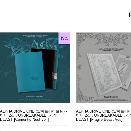
19%
ALPHA DRIVE ONE (알파드라이브원) -
ALPHA DRIVE ONE (알파드라이
미니 2집 : UNBREAKABLE : 少年
미니 2집 : UNBREAKABLE : 
BEAST [Cementic Nest ver.]
BEAST [Fragile Beast Ver.]