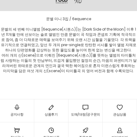
문별 미니 3집 / 6equence
문별의 세 번째 미니앨범 [6equence(시퀀스)]는 [Dark Side of the Moon] 이후 1
년 11개월 만에 선보이는 솔로 앨범인 만큼 문별이 곡 작업과 콘셉트 기획에 적극적으
로 참여, 좀 더 다채로운 매력을 보여주기 위해 오랜 시간 심혈을 기울였다. 각 트랙을
유기적으로 연결하였고, 앞선 두 개의 pre-single로 탄탄한 서사를 쌓아 앨범 자체로
하나의 단편영화를 감상하는 듯한 몰입도를 높이며 한계 없는 변신을 예고한다.
여러 개의 신(scene)으로 이뤄진 [6equence(시퀀스)]를 뜻하는 앨범의 타이틀처
럼 사랑하는 이들의 첫 만남부터, 뜨겁게 몰입했던 절정의 순간, 마음의 퍼센티지가 달
라져버린 위태로운 관계의 연인과 결국 택한 헤어짐으로 혼자 미련스럽게 후회하는
마지막을 담은 여섯 개의 신(scene)이 타이틀곡 의 영어 버전과 함께 수록되었다.
공지사항
상품후기
도매/대량/공구문의
관심상품