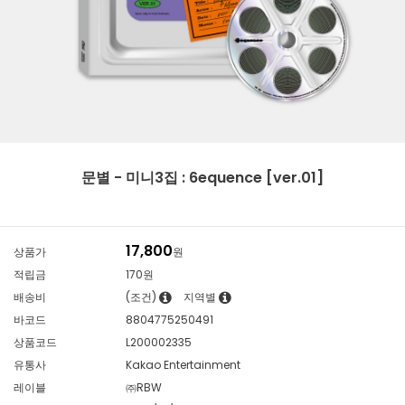
문별 - 미니3집 : 6equence [ver.01]
17,800
상품가
원
적립금
170원
배송비
(조건)
지역별
바코드
8804775250491
상품코드
L200002335
유통사
Kakao Entertainment
레이블
㈜RBW