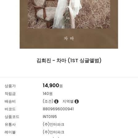
김희진 - 차마 (1ST 싱글앨범)
14,900
상품가
원
적립금
140원
배송비
(조건)
지역별
바코드
8809696000941
상품코드
INT0195
유통사
(주)인터파크
레이블
(주)인터파크