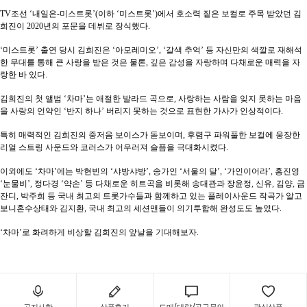
TV조선 ‘내일은-미스트롯’(이하 ‘미스트롯’)에서 호소력 짙은 보컬로 주목 받았던 김
희진이 2020년의 포문을 데뷔로 장식했다.
‘미스트롯’ 출연 당시 김희진은 ‘아모레미오’, ‘갈색 추억’ 등 자신만의 색깔로 재해석
한 무대를 통해 큰 사랑을 받은 것은 물론, 깊은 감성을 자랑하며 다채로운 매력을 자
랑한 바 있다.
김희진의 첫 앨범 ‘차마’는 애절한 발라드 곡으로, 사랑하는 사람을 잊지 못하는 마음
을 사랑의 언약인 ‘반지 하나’ 버리지 못하는 것으로 표현한 가사가 인상적이다.
특히 매력적인 김희진의 중저음 보이스가 돋보이며, 후렴구 파워풀한 보컬에 웅장한
리얼 스트링 사운드와 코러스가 어우러져 슬픔을 극대화시켰다.
이외에도 ‘차마’에는 박현빈의 ‘샤방샤방’, 송가인 ‘서울의 달’, ‘가인이어라’, 홍진영
‘눈물비’, 정다경 ‘약손’ 등 다채로운 히트곡을 비롯해 송대관과 장윤정, 신유, 김양, 금
잔디, 박주희 등 국내 최고의 트롯가수들과 함께하고 있는 플레이사운드 작곡가 알고
보니혼수상태와 김지환, 국내 최고의 세션맨들이 의기투합해 완성도도 높였다.
‘차마’로 화려하게 비상할 김희진의 앞날을 기대해보자.