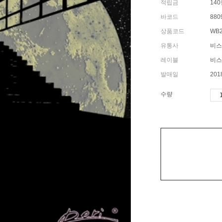
적립금
14
바코드
880
상품코드
WB2
유통사
비스
레이블
비스
발매일
2018
수량