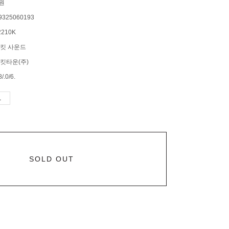
0원
9325060193
210K
킷 사운드
킷타운(주)
/.0/6.
SOLD OUT