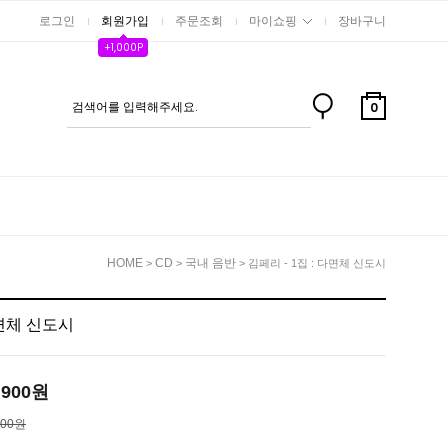
로그인
회원가입
주문조회
마이쇼핑
장바구니
+1,000P
0
HOME
CD
국내 음반
>
>
> 김페리 - 1집 : 다면체 신도시
다면체 신도시
,900
원
500원