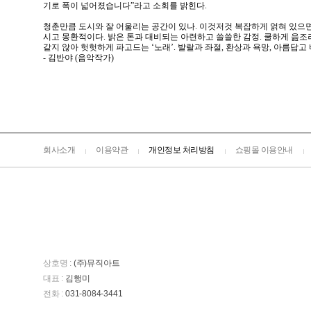
기로 폭이 넓어졌습니다”라고 소회를 밝힌다.
청춘만큼 도시와 잘 어울리는 공간이 있나. 이것저것 복잡하게 얽혀 있으
시고 몽환적이다. 밝은 톤과 대비되는 아련하고 쓸쓸한 감정. 쿨하게 읊조려
같지 않아 헛헛하게 파고드는 ‘노래’. 발랄과 좌절, 환상과 욕망, 아름답
- 김반야 (음악작가)
회사소개
이용약관
개인정보 처리방침
쇼핑몰 이용안내
상호명 :
(주)뮤직아트
대표 :
김행미
전화 :
031-8084-3441