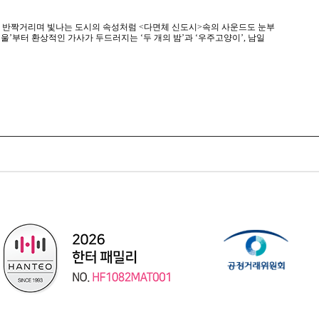
. 반짝거리며 빛나는 도시의 속성처럼 <다면체 신도시>속의 사운드도 눈부
울’부터 환상적인 가사가 두드러지는 ‘두 개의 밤’과 ‘우주고양이’, 남일