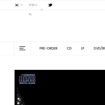
커뮤니
티
PRE-ORDER
CD
LP
DVD/Bl