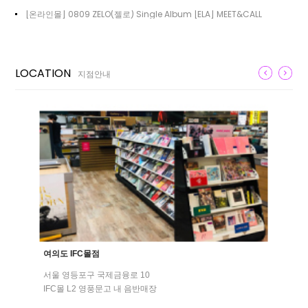
[온라인몰] 0809 ZELO(젤로) Single Album [ELA] MEET&CALL
LOCATION
지점안내
여의도 IFC몰점
서울 영등포구 국제금융로 10
IFC몰 L2 영풍문고 내 음반매장