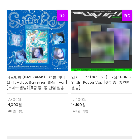
19%
19%
레드벨벳 (Red Velvet) - 여름 미니
엔시티 127 (NCT 127) - 7집 : BLING
앨범 : Velvet Summer [SMini Ver.]
Y [JET Poster Ver.][6종 중 1종 랜덤
(스마트앨범) [5종 중 1종 랜덤 발송]
발송]
17,300원
17,400원
14,000원
14,100원
140원 적립
140원 적립