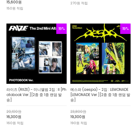
15,600원
270원 적립
150원 적립
19%
19%
라이즈 (RIIZE) - 미니앨범 2집 : II [Ph
에스파 (aespa) - 2집 : LEMONADE
otobook Ver.][2종 중 1종 랜덤 발
[LEMONADE Ver.][2종 중 1종 랜덤 발
송]
송]
20,100원
23,800원
16,300원
19,300원
160원 적립
190원 적립