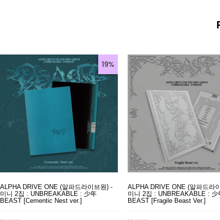
19%
ALPHA DRIVE ONE (알파드라이브원) -
ALPHA DRIVE ONE (알파드라이
미니 2집 : UNBREAKABLE : 少年
미니 2집 : UNBREAKABLE : 
BEAST [Cementic Nest ver.]
BEAST [Fragile Beast Ver.]