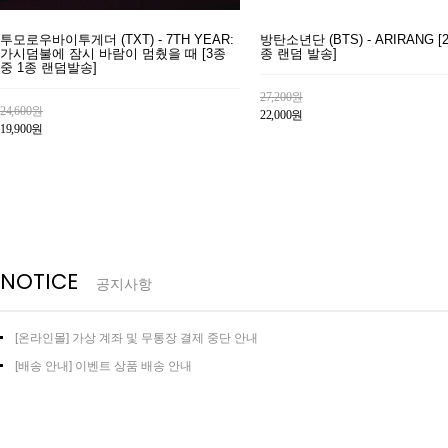
투모로우바이투게더 (TXT) - 7TH YEAR:
방탄소년단 (BTS) - ARIRANG [
가시덤불에 잠시 바람이 멈췄을 때 [3종
종 랜덤 발송]
중 1종 랜덤발송]
27,200원
24,600원
22,000원
19,900원
NOTICE
공지사항
[온라인몰] 가상 계좌 및 무통장 결제 중단 안내
[배송 안내] 이벤트 상품 배송 안내