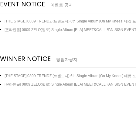
EVENT NOTICE
이벤트 공지
[THE STAGE] 0809 TRENDZ (트렌드지) 6th Single Album [On My Knees] 네컷
트
[온라인몰] 0809 ZELO(젤로) Single Album [ELA] MEET&CALL FAN SIGN EVEN
WINNER NOTICE
당첨자공지
[THE STAGE] 0809 TRENDZ (트렌드지) 6th Single Album [On My Knees]
지
[온라인몰] 0809 ZELO(젤로) Single Album [ELA] MEET&CALL FAN SIGN EV