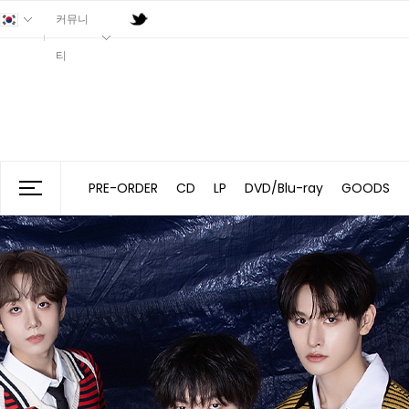
커뮤니
티
PRE-ORDER
CD
LP
DVD/Blu-ray
GOODS