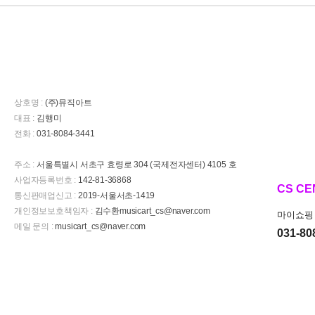
상호명 :
(주)뮤직아트
대표 :
김행미
전화 :
031-8084-3441
주소 :
서울특별시 서초구 효령로 304 (국제전자센터) 4105 호
사업자등록번호 :
142-81-36868
CS CE
통신판매업신고 :
2019-서울서초-1419
개인정보보호책임자 :
김수환musicart_cs@naver.com
마이쇼핑 
메일 문의 :
musicart_cs@naver.com
031-80