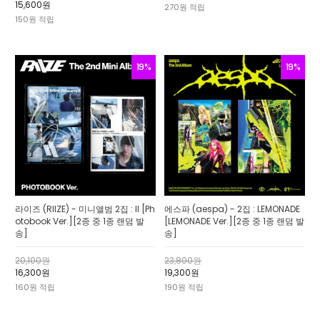
15,600원
270원 적립
150원 적립
19%
19%
라이즈 (RIIZE) - 미니앨범 2집 : II [Ph
에스파 (aespa) - 2집 : LEMONADE
otobook Ver.][2종 중 1종 랜덤 발
[LEMONADE Ver.][2종 중 1종 랜덤 발
송]
송]
20,100원
23,800원
16,300원
19,300원
160원 적립
190원 적립