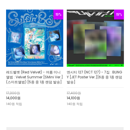
19%
19%
레드벨벳 (Red Velvet) - 여름 미니
엔시티 127 (NCT 127) - 7집 : BLING
앨범 : Velvet Summer [SMini Ver.]
Y [JET Poster Ver.][6종 중 1종 랜덤
(스마트앨범) [5종 중 1종 랜덤 발송]
발송]
17,300원
17,400원
14,000원
14,100원
140원 적립
140원 적립