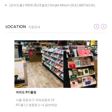
[온라인몰] 0809 ZELO(젤로) Single Album [ELA] MEET&CALL
LOCATION
지점안내
여의도 IFC몰점
서울 영등포구 국제금융로 10
IFC몰 L2 영풍문고 내 음반매장