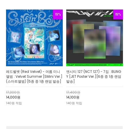
19%
19%
레드벨벳 (Red Velvet) - 여름 미니
엔시티 127 (NCT 127) - 7집 : BLING
앨범 : Velvet Summer [SMini Ver.]
Y [JET Poster Ver.][6종 중 1종 랜덤
(스마트앨범) [5종 중 1종 랜덤 발송]
발송]
17,300원
17,400원
14,000원
14,100원
140원 적립
140원 적립