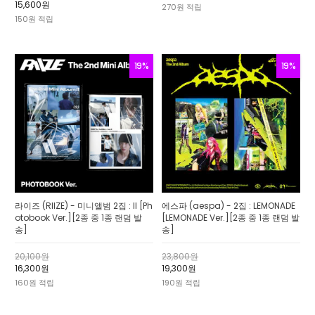
15,600원
270원 적립
150원 적립
19%
19%
라이즈 (RIIZE) - 미니앨범 2집 : II [Ph
에스파 (aespa) - 2집 : LEMONADE
otobook Ver.][2종 중 1종 랜덤 발
[LEMONADE Ver.][2종 중 1종 랜덤 발
송]
송]
20,100원
23,800원
16,300원
19,300원
160원 적립
190원 적립