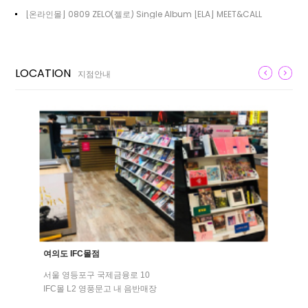
[온라인몰] 0809 ZELO(젤로) Single Album [ELA] MEET&CALL
LOCATION
지점안내
여의도 IFC몰점
서울 영등포구 국제금융로 10
IFC몰 L2 영풍문고 내 음반매장