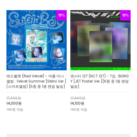
19%
19%
레드벨벳 (Red Velvet) - 여름 미니
엔시티 127 (NCT 127) - 7집 : BLING
앨범 : Velvet Summer [SMini Ver.]
Y [JET Poster Ver.][6종 중 1종 랜덤
(스마트앨범) [5종 중 1종 랜덤 발송]
발송]
17,300원
17,400원
14,000원
14,100원
140원 적립
140원 적립