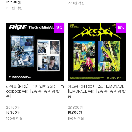
15,600원
270원 적립
150원 적립
19%
19%
라이즈 (RIIZE) - 미니앨범 2집 : II [Ph
에스파 (aespa) - 2집 : LEMONADE
otobook Ver.][2종 중 1종 랜덤 발
[LEMONADE Ver.][2종 중 1종 랜덤 발
송]
송]
20,100원
23,800원
16,300원
19,300원
160원 적립
190원 적립